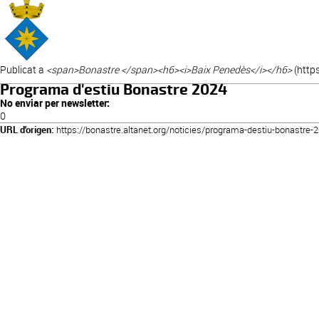
Publicat a
<span>Bonastre </span><h6><i>Baix Penedès</i></h6>
(
https
Programa d'estiu Bonastre 2024
No enviar per newsletter:
0
URL d'origen:
https://bonastre.altanet.org/noticies/programa-destiu-bonastre-