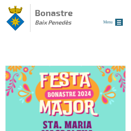
Vés al contingut
Bonastre
Baix Penedès
Menu