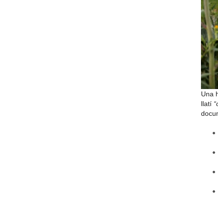
Una h
llatí
“
docum