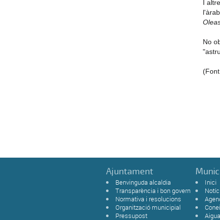
I alt
l'àra
Oleas
No ob
"astr
(Font
Ajuntament
Munic
Benvinguda alcaldia
Inici
Transparència i bon govern
Notíc
Normativa i resolucions
Agen
Organització municipial
Cone
Pressupost
Aigu