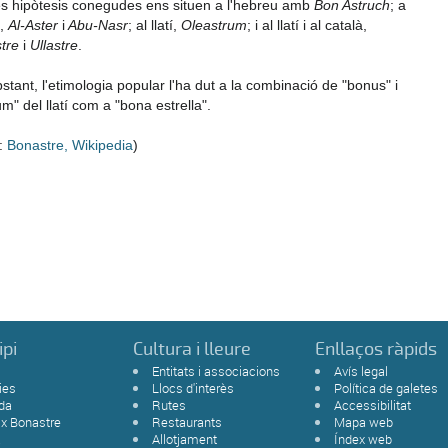
res hipòtesis conegudes ens situen a l'hebreu amb
Bon Astruch
; a
b,
Al-Aster
i
Abu-Nasr
; al llatí,
Oleastrum
; i al llatí i al català,
tre
i
Ullastre
.
stant, l'etimologia popular l'ha dut a la combinació de "bonus" i
um" del llatí com a "bona estrella".
:
Bonastre, Wikipedia
)
ipi
Cultura i lleure
Enllaços ràpids
Entitats i associacions
Avís legal
ies
Llocs d'interès
Política de galetes
da
Rutes
Accessibilitat
ix Bonastre
Restaurants
Mapa web
a
Allotjament
Índex web