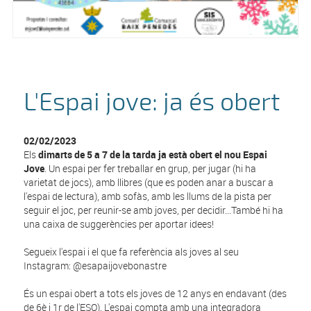
L'Espai jove: ja és obert
02/02/2023
Els
dimarts de 5 a 7 de la tarda ja està obert el nou Espai
Jove
. Un espai per fer treballar en grup, per jugar (hi ha
varietat de jocs), amb llibres (que es poden anar a buscar a
l'espai de lectura), amb sofàs, amb les llums de la pista per
seguir el joc, per reunir-se amb joves, per decidir...També hi ha
una caixa de suggerències per aportar idees!
Segueix l'espai i el que fa referència als joves al seu
Instagram: @esapaijovebonastre
És un espai obert a tots els joves de 12 anys en endavant (des
de 6è i 1r de l'ESO). L'espai compta amb una integradora