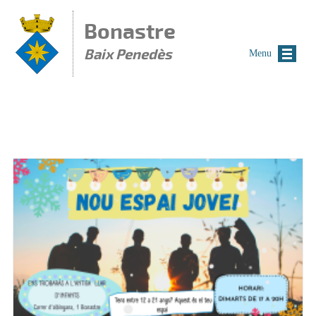
Vés al contingut
Bonastre
Baix Penedès
Menu