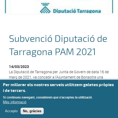
Subvenció Diputació de
Tarragona PAM 2021
14/03/2023
La Diputació de Tarragona per Junta de Govern de data 16 de
març de 2021, va concedir a l'Ajuntament de Bonastre una
subvenció de 38.841,52 euros dins el programa d'inversions
Per millorar els nostres serveis utilitzem galetes pròpies
del PAM anunalitat 2021.
i de tercers.
Si continueu navegant, considerem que n'accepteu la utilització.
Més informació
© Missatge de Copyright
Accepto
No, gràcies