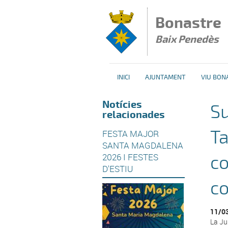
Vés al contingut
Bonastre
Baix Penedès
INICI
AJUNTAMENT
VIU BON
Notícies
Su
relacionades
Ta
FESTA MAJOR
SANTA MAGDALENA
2026 I FESTES
co
D'ESTIU
c
11/0
La Ju