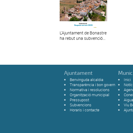
L'Ajuntament de Bonastre
ha rebut una subvenció...
Ajuntament
Munic
Benvinguda alcaldia
Inici
Transparència i bon govern
Notíc
Normativa i resolucions
Agen
Organització municipial
Cone
Pressupost
Aigu
Subvencions
Viu B
Horaris i contacte
Ajun