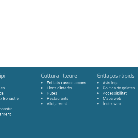
ipi
Cultura i lleure
Enllaços ràpids
Entitats i associacions
Avís legal
ies
Llocs d'interès
Política de galetes
da
Rutes
Accessibilitat
ix Bonastre
Restaurants
Mapa web
a
Allotjament
Índex web
onastre
tament