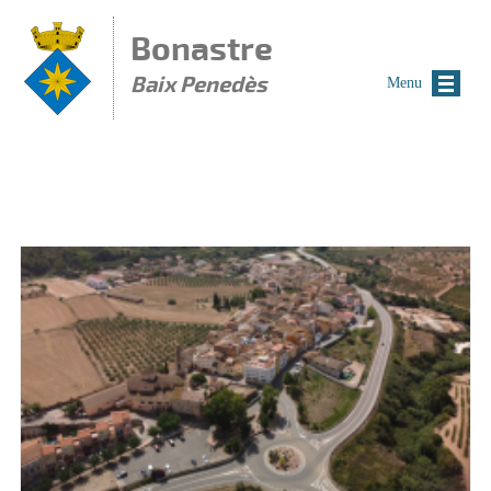
Vés al contingut
Bonastre
Baix Penedès
Menu