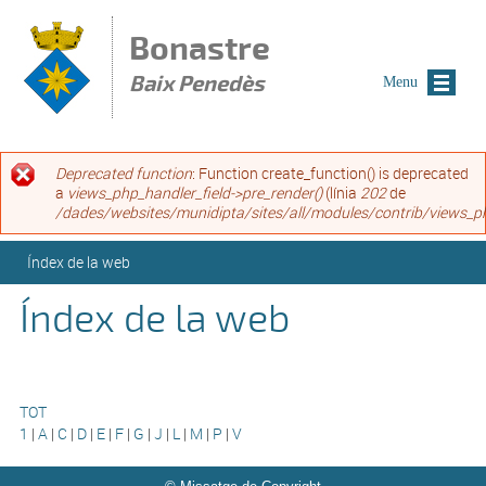
Vés al contingut
Bonastre
Baix Penedès
Menu
Missatge d'error
Deprecated function
: Function create_function() is deprecated
a
views_php_handler_field->pre_render()
(línia
202
de
/dades/websites/munidipta/sites/all/modules/contrib/views_ph
Esteu aquí
Índex de la web
Índex de la web
TOT
1
|
A
|
C
|
D
|
E
|
F
|
G
|
J
|
L
|
M
|
P
|
V