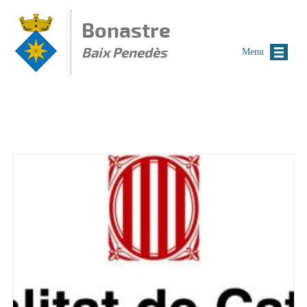
Vés al contingut
Bonastre
Baix Penedès
Menu